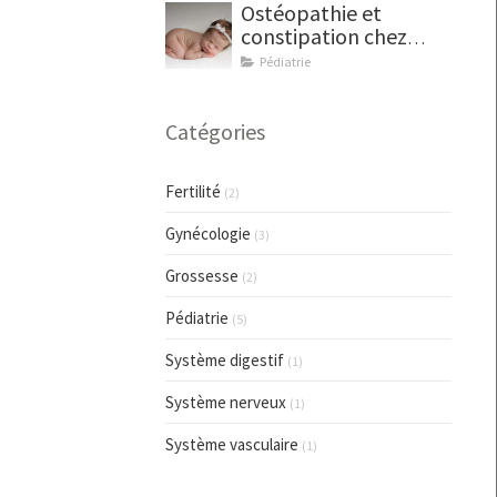
Ostéopathie et
constipation chez
bébé
Pédiatrie
Catégories
Fertilité
(2)
Gynécologie
(3)
Grossesse
(2)
Pédiatrie
(5)
Système digestif
(1)
Système nerveux
(1)
Système vasculaire
(1)