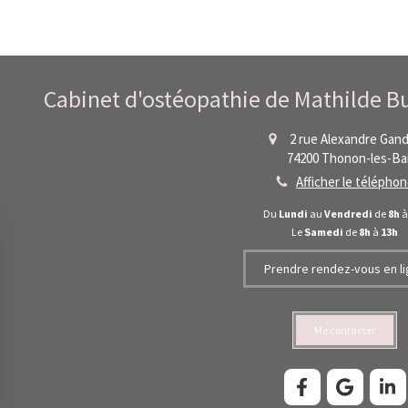
Cabinet d'ostéopathie de Mathilde B
2 rue Alexandre Gan
74200
Thonon-les-Ba
Afficher le télépho
Du
Lundi
au
Vendredi
de
8h
Le
Samedi
de
8h
à
13h
Prendre rendez-vous en l
Me contacter