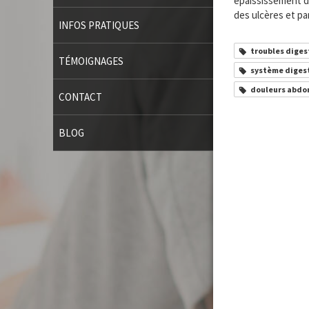
épaississement de
des ulcères et par
INFOS PRATIQUES
troubles diges
TÉMOIGNAGES
système diges
douleurs abdo
CONTACT
BLOG