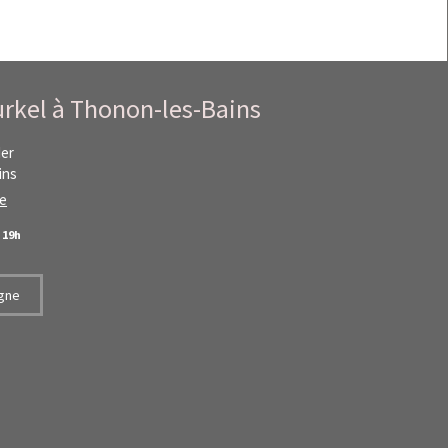
urkel à Thonon-les-Bains
der
ins
ne
à
19h
igne