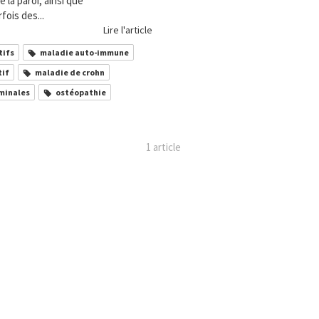
 la paroi, ainsi que
fois des...
Lire l'article
tifs
maladie auto-immune
tif
maladie de crohn
minales
ostéopathie
1 article