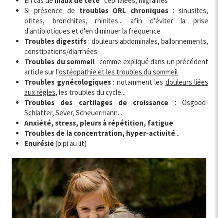
En cas de
maux de tête
: céphalées, migraines
Si présence de
troubles ORL chroniques
: sinusites,
otites, bronchites, rhinites... afin d'éviter la prise
d'antibiotiques et d'en diminuer la fréquence
Troubles digestifs
: douleurs abdominales, ballonnements,
constipations/diarrhées
Troubles du sommeil
: comme expliqué dans un précédent
article sur l'
ostéopathie et les troubles du sommeil
Troubles gynécologiques
: notamment les
douleurs liées
aux règles
, les troubles du cycle...
Troubles des cartilages de croissance
: Osgood-
Schlatter, Sever, Scheuermann...
Anxiété, stress, pleurs à répétition, fatigue
Troubles de la concentration, hyper-activité
...
Enurésie
(pipi au lit)