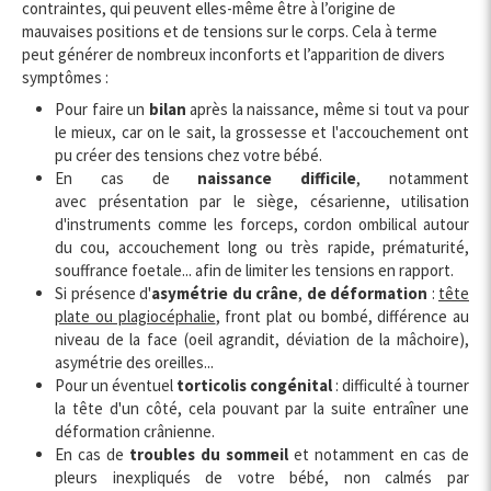
contraintes, qui peuvent elles-même être à l’origine de
mauvaises positions et de tensions sur le corps. Cela à terme
peut générer de nombreux inconforts et l’apparition de divers
symptômes :
Pour faire un
bilan
après la naissance, même si tout va pour
le mieux, car on le sait, la grossesse et l'accouchement ont
pu créer des tensions chez votre bébé.
En cas de
naissance difficile
, notamment
avec présentation par le siège, césarienne, utilisation
d'instruments comme les forceps, cordon ombilical autour
du cou, accouchement long ou très rapide, prématurité,
souffrance foetale... afin de limiter les tensions en rapport.
Si présence d'
asymétrie du crâne
,
de déformation
:
tête
plate ou plagiocéphalie
, front plat ou bombé, différence au
niveau de la face (oeil agrandit, déviation de la mâchoire),
asymétrie des oreilles...
Pour un éventuel
torticolis congénital
: difficulté à tourner
la tête d'un côté, cela pouvant par la suite entraîner une
déformation crânienne.
En cas de
troubles du sommeil
et notamment en cas de
pleurs inexpliqués de votre bébé, non calmés par