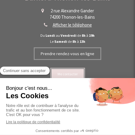
2 rue Alexandre Gander
74200
Thonon-les-Bains
Afficher le téléphone
Du
Lundi
au
Vendredi
de
8h
à
19h
Le
Samedi
de
8h
à
13h
Prendre rendez-vous en ligne
Me contacter
©2021 Mathilde Burkel - Ostéopathe Thonon-les-Bains
Plan du site
Mentions légales