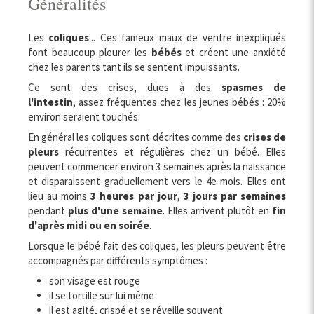
Généralités
Les
coliques
... Ces fameux maux de ventre inexpliqués
font beaucoup pleurer les
bébés
et créent une anxiété
chez les parents tant ils se sentent impuissants.
Ce sont des crises, dues à des
spasmes de
l'intestin
, assez fréquentes chez les jeunes bébés : 20%
environ seraient touchés.
En général les coliques sont décrites comme des
crises de
pleurs
récurrentes et régulières chez un bébé. Elles
peuvent commencer environ 3 semaines après la naissance
et disparaissent graduellement vers le 4e mois. Elles ont
lieu au moins
3 heures par jour
,
3 jours par semaines
pendant
plus d'une semaine
. Elles arrivent plutôt en
fin
d'après midi ou en soirée
.
Lorsque le bébé fait des coliques, les pleurs peuvent être
accompagnés par différents symptômes :
son visage est rouge
il se tortille sur lui même
il est agité, crispé et se réveille souvent