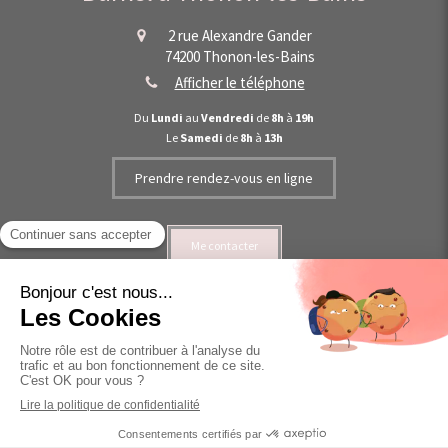
2 rue Alexandre Gander
74200
Thonon-les-Bains
Afficher le téléphone
Du
Lundi
au
Vendredi
de
8h
à
19h
Le
Samedi
de
8h
à
13h
Prendre rendez-vous en ligne
Me contacter
©2021 Mathilde Burkel - Ostéopathe Thonon-les-Bains
Plan du site
Mentions légales