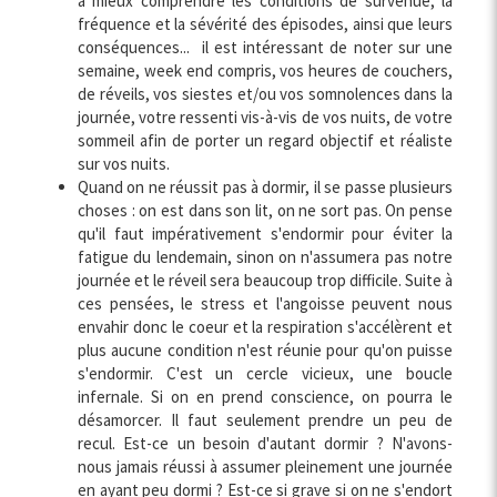
à mieux comprendre les conditions de survenue, la
fréquence et la sévérité des épisodes, ainsi que leurs
conséquences... il est intéressant de noter sur une
semaine, week end compris, vos heures de couchers,
de réveils, vos siestes et/ou vos somnolences dans la
journée, votre ressenti vis-à-vis de vos nuits, de votre
sommeil afin de porter un regard objectif et réaliste
sur vos nuits.
Quand on ne réussit pas à dormir, il se passe plusieurs
choses : on est dans son lit, on ne sort pas. On pense
qu'il faut impérativement s'endormir pour éviter la
fatigue du lendemain, sinon on n'assumera pas notre
journée et le réveil sera beaucoup trop difficile. Suite à
ces pensées, le stress et l'angoisse peuvent nous
envahir donc le coeur et la respiration s'accélèrent et
plus aucune condition n'est réunie pour qu'on puisse
s'endormir. C'est un cercle vicieux, une boucle
infernale. Si on en prend conscience, on pourra le
désamorcer. Il faut seulement prendre un peu de
recul. Est-ce un besoin d'autant dormir ? N'avons-
nous jamais réussi à assumer pleinement une journée
en ayant peu dormi ? Est-ce si grave si on ne s'endort