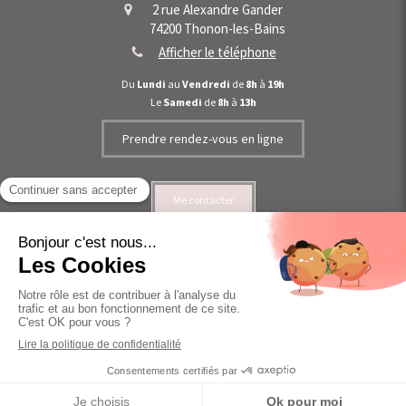
2 rue Alexandre Gander
74200
Thonon-les-Bains
Afficher le téléphone
Du
Lundi
au
Vendredi
de
8h
à
19h
Le
Samedi
de
8h
à
13h
Prendre rendez-vous en ligne
Me contacter
©2021 Mathilde Burkel - Ostéopathe Thonon-les-Bains
Plan du site
Mentions légales
Création et référencement du site par Simplébo